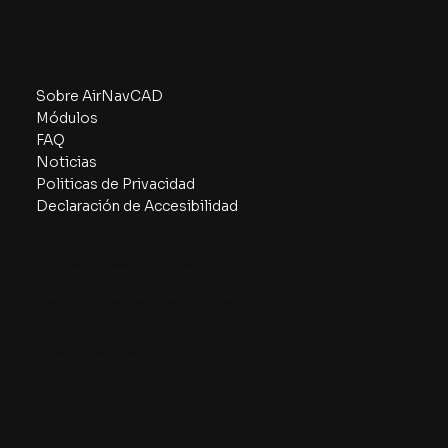
Navegación
Sobre AirNavCAD
Módulos
FAQ
Noticias
Politicas de Privacidad
Declaración de Accesibilidad
Marco Normativo
OACI Doc. 8168 – PANS OPS
OACI Doc. 9905
OACI Doc. 9906
Anexo 14