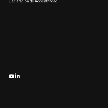
Declaración de Accesibilidad
Marco Normativo
OACI Doc. 8168 – PANS OPS
OACI Doc. 9905
OACI Doc. 9906
Anexo 14
Siguenos
© 2026 AirNavCAD Solutions SL