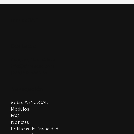
AirNavCAD
Contacto
Aranjuez, Madrid, Spain
info@airnavcad.com
(+34) 912 633 775
Navegación
Sobre AirNavCAD
Módulos
FAQ
Noticias
Politicas de Privacidad