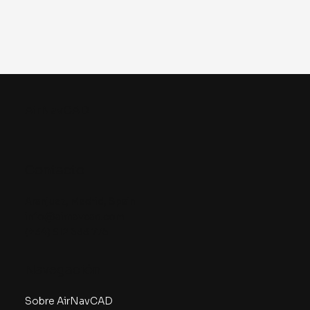
AirNavCAD
Contacto
Aranjuez, Madrid, Spain
info@airnavcad.com
(+34) 912 633 775
Navegación
Sobre AirNavCAD