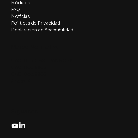
Módulos
FAQ
Noticias
Politicas de Privacidad
Declaración de Accesibilidad
Marco Normativo
OACI Doc. 8168 – PANS OPS
OACI Doc. 9905
OACI Doc. 9906
Anexo 14
Siguenos