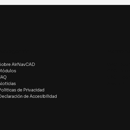
Navegación
Marco N
Sobre AirNavCAD
OACI Doc.
Módulos
OACI Doc.
FAQ
OACI Doc.
Noticias
Anexo 14
Politicas de Privacidad
Declaración de Accesibilidad