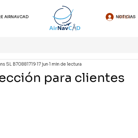
Iniciar
E AIRNAVCAD
NOTICIAS
ons SL B70881719
17 jun
1 min de lectura
ección para clientes