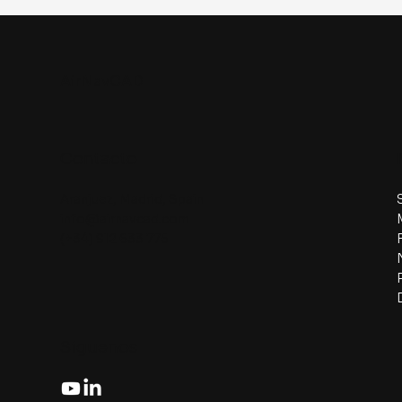
AirNavCAD
Contacto
Aranjuez, Madrid, Spain
info@airnavcad.com
(+34) 912 633 775
Siguenos